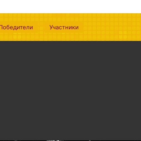
nt)
(current)
(current)
Победители
Участники