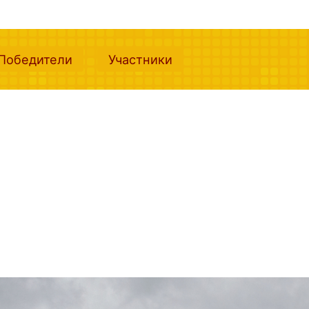
nt)
(current)
(current)
Победители
Участники