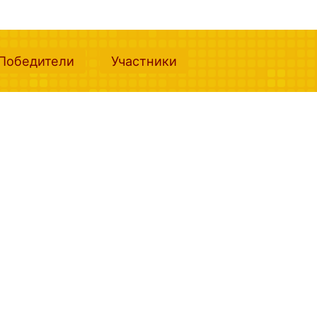
nt)
(current)
(current)
Победители
Участники