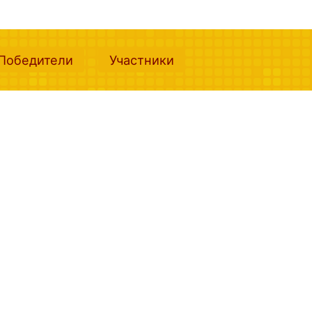
nt)
(current)
(current)
Победители
Участники