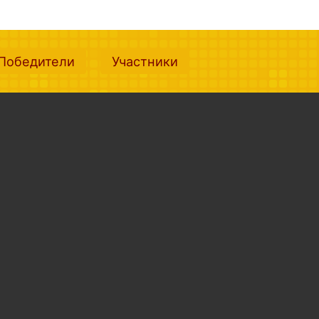
nt)
(current)
(current)
Победители
Участники