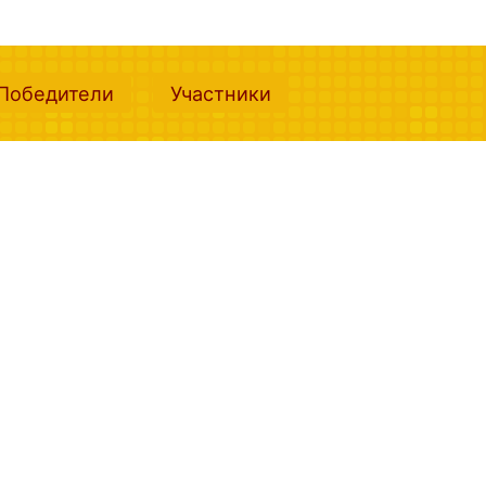
nt)
(current)
(current)
Победители
Участники