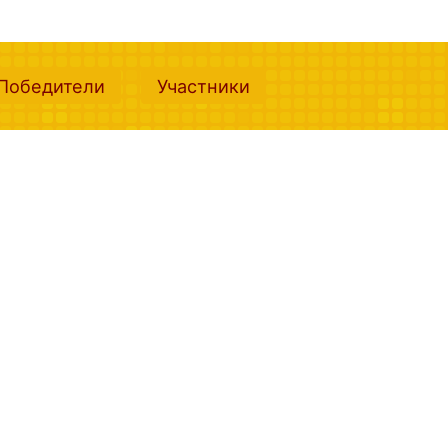
nt)
(current)
(current)
Победители
Участники