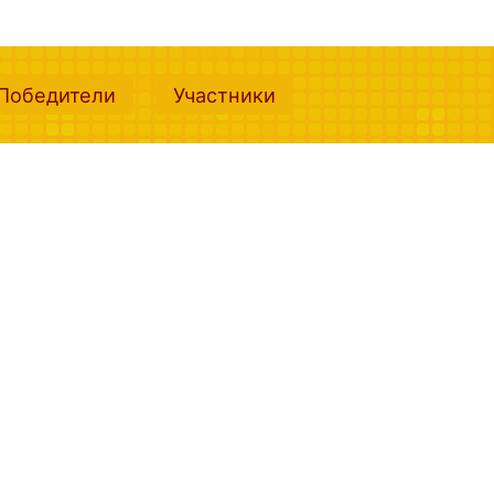
nt)
(current)
(current)
Победители
Участники