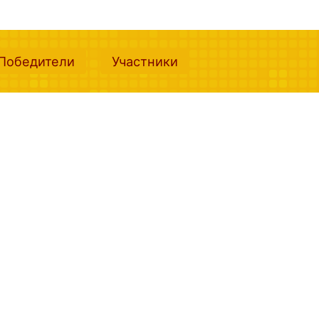
nt)
(current)
(current)
Победители
Участники