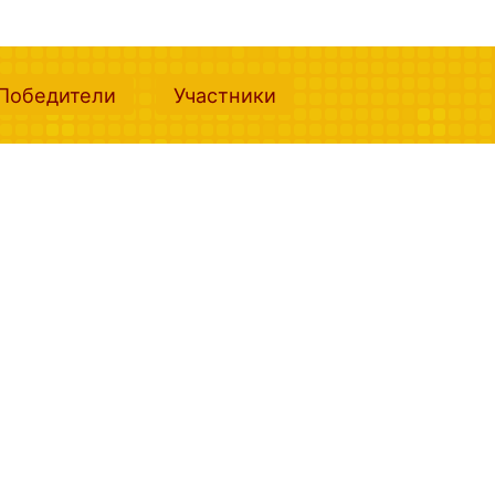
nt)
(current)
(current)
Победители
Участники