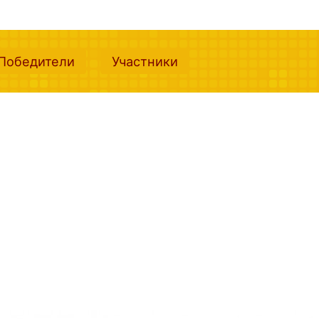
nt)
(current)
(current)
Победители
Участники