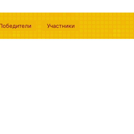
nt)
(current)
(current)
Победители
Участники