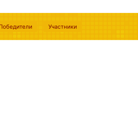
nt)
(current)
(current)
Победители
Участники