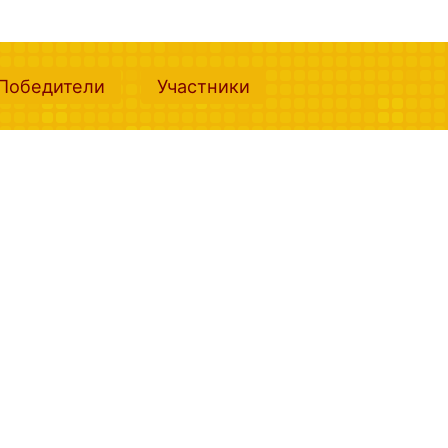
nt)
(current)
(current)
Победители
Участники