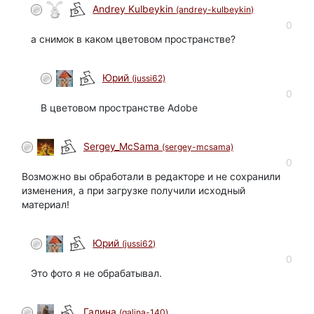
Andrey Kulbeykin
(andrey-kulbeykin)
0
а снимок в каком цветовом пространстве?
Юрий
(jussi62)
автор
0
В цветовом пространстве Adobe
Sergey_McSama
(sergey-mcsama)
0
Возможно вы обработали в редакторе и не сохранили
изменения, а при загрузке получили исходный
материал!
Юрий
(jussi62)
автор
0
Это фото я не обрабатывал.
Галина
(galina-140)