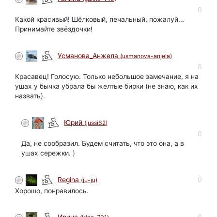
0
Какой красивый! Шёлковый, печальный, пожалуй...
Принимайте звёздочки!
Усманова_Анжела
(usmanova-anjela)
0
Красавец! Голосую. Только небольшое замечание, я на
ушах у бычка убрала бы желтые бирки (не знаю, как их
назвать).
Юрий
(jussi62)
автор
0
Да, не сообразил. Будем считать, что это она, а в
ушах сережки. )
0
Regina
(ju-ju)
Хорошо, понравилось.
0