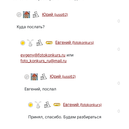
Юрий
(jussi62)
автор
0
Куда послать?
Евгений
(fotokonkurs)
0
evgeny@fotokonkurs.ru
или
foto_konkurs_ru@mail.ru
Юрий
(jussi62)
автор
0
Евгений, послал
Евгений
(fotokonkurs)
0
Принял, спасибо. Будем разбираться