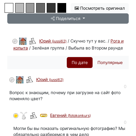
Посмотреть оригинал
Поделиться
Юрий
/ Скучно тут у вас. /
Рога и
(jussi62)
копыта
/ Зелёная группа / Выбыла во Втором раунде
По дате
Популярные
Юрий
(jussi62)
автор
0
Вопрос к знающим, почему при загрузке на сайт фото
поменяло цвет?
Евгений
(fotokonkurs)
0
Могли бы вы показать оригинальную фотографию? Мы
обязательно разберемся в чем дело