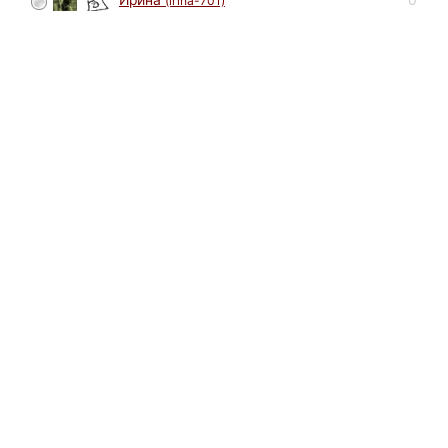
Ирина
(irina-701)
Он - очаровашка!
Удачи Вам в конкурсе и... мои звездочки! =)
Юрий
(jussi62)
автор
0
спасибо за поддержку!
Ирина
(irina-701)
0
Пожалуйста! =))
0
ААА
(MarSer)
Так внимательно смотрит, как моя собака )))) Плюс вам
и удачи!
Юрий
(jussi62)
автор
0
Спасибо. А со взглядом Вы правы )))