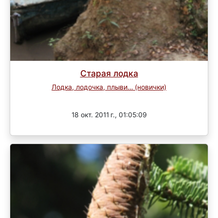
Старая лодка
Лодка, лодочка, плыви… (новички)
Завершен
18 окт. 2011 г., 01:05:09