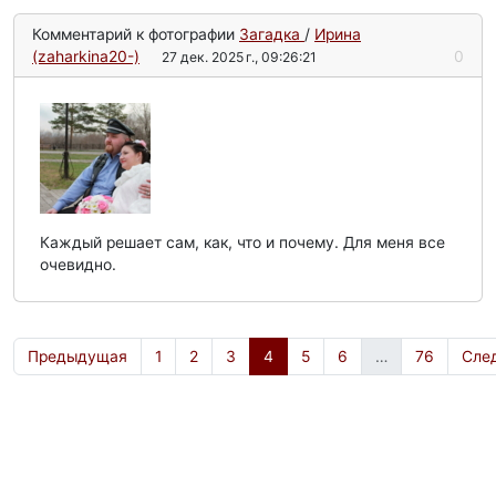
Комментарий к фотографии
Загадка
/
Ирина
(zaharkina20-)
0
27 дек. 2025 г., 09:26:21
Каждый решает сам, как, что и почему. Для меня все
очевидно.
Предыдущая
1
2
3
4
5
6
…
76
Сле