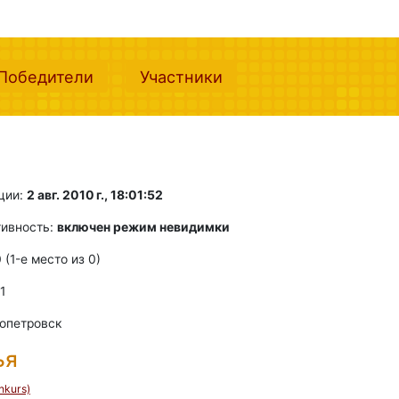
nt)
(current)
(current)
Победители
Участники
ции:
2 авг. 2010 г., 18:01:52
тивность:
включен режим невидимки
0 (1-e место из 0)
 1
опетровск
ья
nkurs)