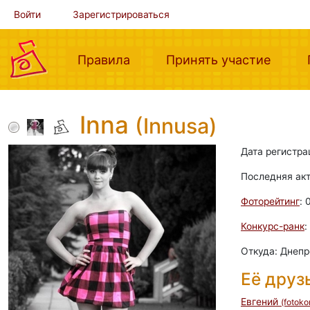
Войти
Зарегистрироваться
(current)
(curre
Правила
Принять участие
Inna
(Innusa)
Дата регистра
Последняя ак
Фоторейтинг
: 
Конкурс-ранк
:
Откуда: Днепр
Её друз
Евгений
(fotoko