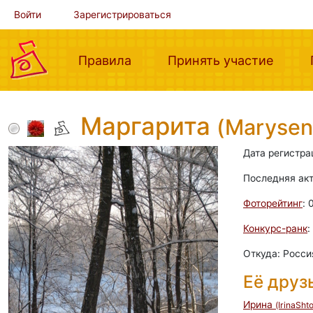
Войти
Зарегистрироваться
(current)
(curre
Правила
Принять участие
Маргарита
(Marysen
Дата регистра
Последняя ак
Фоторейтинг
: 
Конкурс-ранк
:
Откуда: Росси
Её друз
Ирина
(IrinaSht