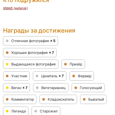
Кто подружился
steed
(weterok)
Награды за достижения
Отличная фотография
× 5
Хорошая фотография
× 7
Выдающаяся фотография
Призёр
Участник
Ценитель
× 7
Фермер
Веган
× 7
Вегетарианец
Голосующий
Комментатор
Кладоискатель
Бывалый
Легенда
Старожил