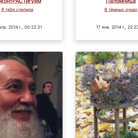
контРАСТиrуем
Паломница
Я тебя слепила
В тёмных очках
Завершен
Завершен
апр. 2014 г., 00:22:31
17 янв. 2014 г., 22:2