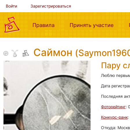
Войти
Зарегистрироваться
(current)
(curre
Правила
Принять участие
Саймон
(Saymon196
Пару с
Люблю первым
Дата регистра
Последняя ак
Фоторейтинг
: 
Конкурс-ранк
:
Откуда: Москв