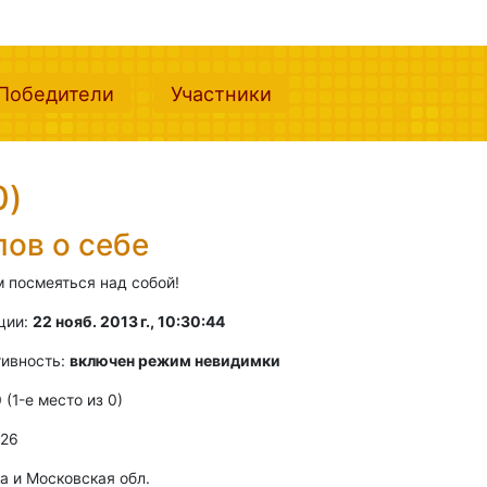
nt)
(current)
(current)
Победители
Участники
0)
лов о себе
 посмеяться над собой!
ции:
22 нояб. 2013 г., 10:30:44
тивность:
включен режим невидимки
0 (1-e место из 0)
 26
а и Московская обл.