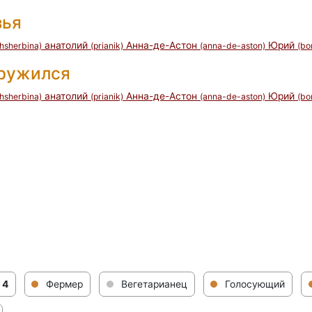
зья
анатолий
Анна-де-Астон
Юрий
hsherbina)
(prianik)
(anna-de-aston)
(bo
дружился
анатолий
Анна-де-Астон
Юрий
hsherbina)
(prianik)
(anna-de-aston)
(bo
 4
Фермер
Вегетарианец
Голосующий