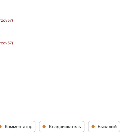
rzov57)
rzov57)
Комментатор
Кладоискатель
Бывалый