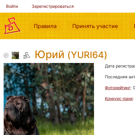
Войти
Зарегистрироваться
(current)
(curre
Правила
Принять участие
Юрий
(YURI64)
Дата регистра
Последняя ак
Фоторейтинг
: 
Конкурс-ранк
: