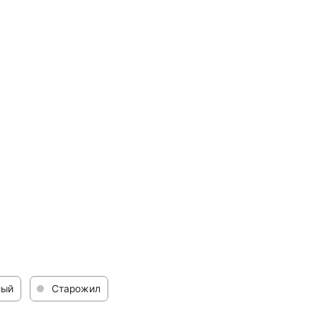
лый
Старожил