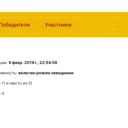
nt)
(current)
(current)
Победители
Участники
ции:
9 февр. 2019 г., 22:54:58
тивность:
включен режим невидимки
0 (1-e место из 0)
 -3