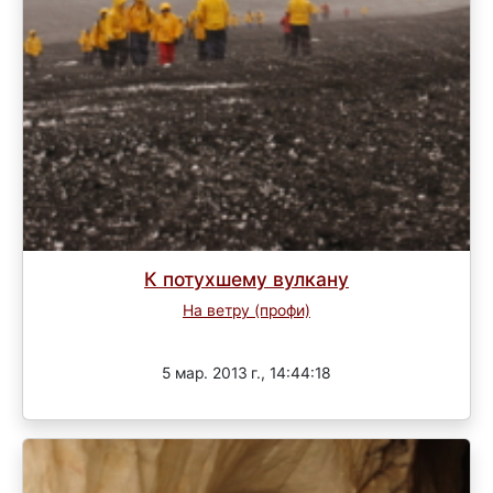
К потухшему вулкану
На ветру (профи)
Завершен
5 мар. 2013 г., 14:44:18