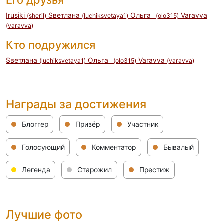
Его друзья
Irusiki
Sветлана
Ольга_
Varavva
(sheril)
(luchiksvetaya1)
(olo315)
(varavva)
Кто подружился
Sветлана
Ольга_
Varavva
(luchiksvetaya1)
(olo315)
(varavva)
Награды за достижения
Блоггер
Призёр
Участник
Голосующий
Комментатор
Бывалый
Легенда
Старожил
Престиж
Лучшие фото