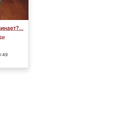
инает?...
ри
0:49