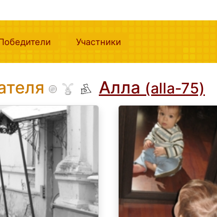
nt)
(current)
(current)
Победители
Участники
вателя
Алла
(alla-75)