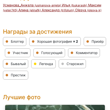
Усманова_Анжела
Илья
Максим
(usmanova-anjela)
(bukarasik)
Алина
Александр
Olesya
(veter745)
(alinafk)
(trifolium)
(olesya-k)
Награды за достижения
Блоггер
Хорошая фотография
× 2
Призёр
Участник
Голосующий
Комментатор
Бывалый
Легенда
Старожил
Престиж
Лучшие фото