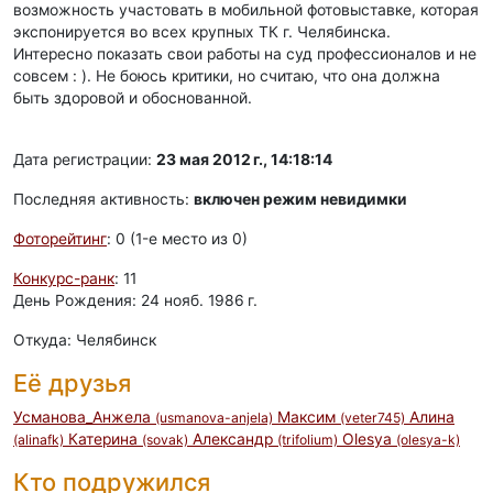
возможность участовать в мобильной фотовыставке, которая
экспонируется во всех крупных ТК г. Челябинска.
Интересно показать свои работы на суд профессионалов и не
совсем : ). Не боюсь критики, но считаю, что она должна
быть здоровой и обоснованной.
Дата регистрации:
23 мая 2012 г., 14:18:14
Последняя активность:
включен режим невидимки
Фоторейтинг
: 0 (1-e место из 0)
Конкурс-ранк
: 11
День Рождения: 24 нояб. 1986 г.
Откуда: Челябинск
Её друзья
Усманова_Анжела
Максим
Алина
(usmanova-anjela)
(veter745)
Катерина
Александр
Olesya
(alinafk)
(sovak)
(trifolium)
(olesya-k)
Кто подружился