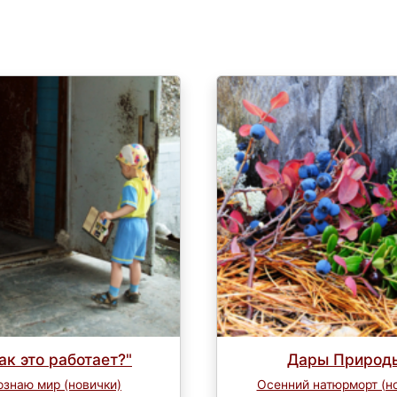
ак это работает?"
Дары Природ
ознаю мир (новички)
Осенний натюрморт (н