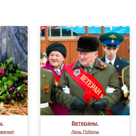
ы.
Ветераны.
овички)
День Победы