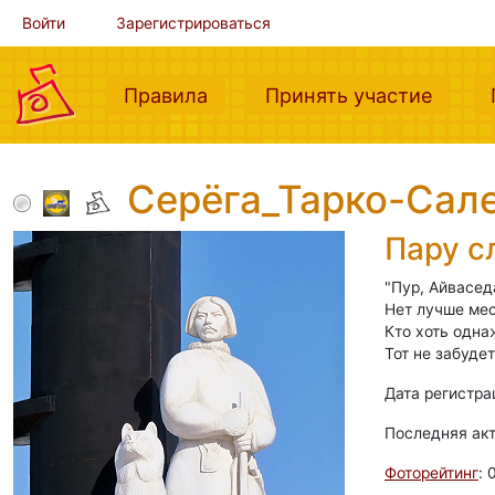
Войти
Зарегистрироваться
(current)
(curre
Правила
Принять участие
Серёга_Тарко-Сал
Пару с
"Пур, Айвасед
Нет лучше мес
Кто хоть одна
Тот не забудет
Дата регистра
Последняя ак
Фоторейтинг
: 