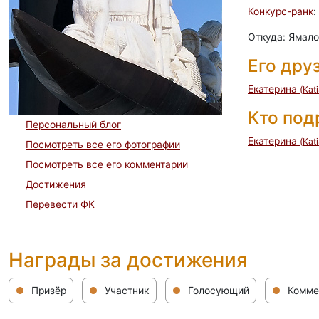
Конкурс-ранк
:
Откуда: Ямал
Его дру
Eкатерина
(Kat
Кто по
Персональный блог
Eкатерина
(Kat
Посмотреть все его фотографии
Посмотреть все его комментарии
Достижения
Перевести ФК
Награды за достижения
Призёр
Участник
Голосующий
Комме