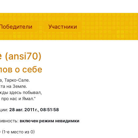
nt)
(current)
(current)
Победители
Участники
е
(ansi70)
лов о себе
а, Тарко-Сале.
та на Земле.
жды здесь побывал,
 про нас и Ямал."
ции:
28 авг. 2011 г., 08:51:58
тивность:
включен режим невидимки
0 (1-e место из 0)