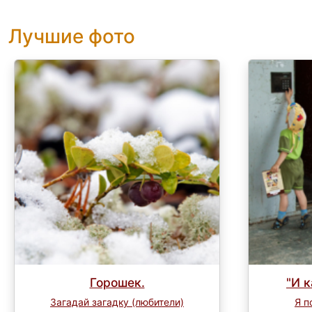
Лучшие фото
Горошек.
"И к
Загадай загадку (любители)
Я п