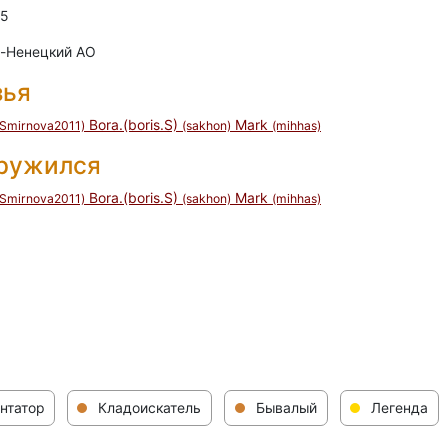
 5
о-Ненецкий АО
зья
Bora.(boris.S)
Mark
iSmirnova2011)
(sakhon)
(mihhas)
дружился
Bora.(boris.S)
Mark
iSmirnova2011)
(sakhon)
(mihhas)
нтатор
Кладоискатель
Бывалый
Легенда