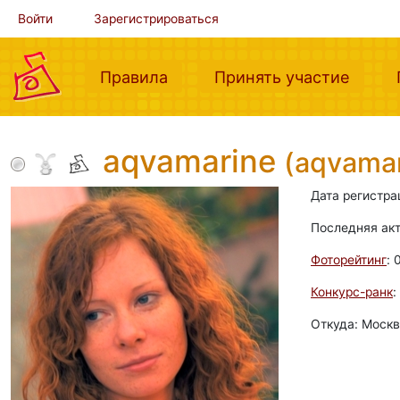
Войти
Зарегистрироваться
(current)
(curre
Правила
Принять участие
aqvamarine
(aqvamar
Дата регистра
Последняя ак
Фоторейтинг
: 
Конкурс-ранк
:
Откуда: Москв