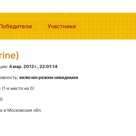
nt)
(current)
(current)
Победители
Участники
ine)
ции:
4 мар. 2012 г., 22:01:14
тивность:
включен режим невидимки
0 (1-e место из 0)
 0
а и Московская обл.