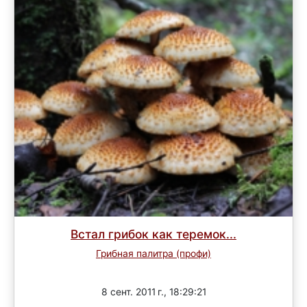
Встал грибок как теремок...
Грибная палитра (профи)
Завершен
8 сент. 2011 г., 18:29:21