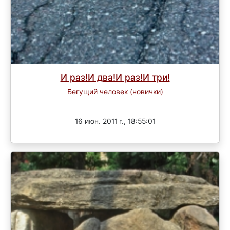
И раз!И два!И раз!И три!
Бегущий человек (новички)
Завершен
16 июн. 2011 г., 18:55:01