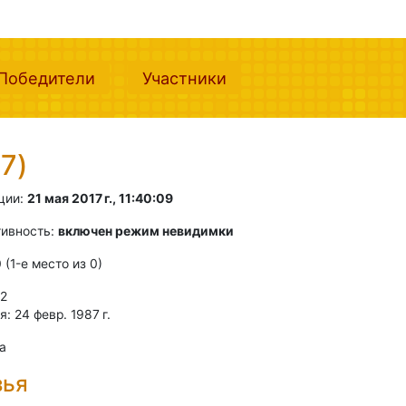
nt)
(current)
(current)
Победители
Участники
7)
ции:
21 мая 2017 г., 11:40:09
тивность:
включен режим невидимки
0 (1-e место из 0)
 2
: 24 февр. 1987 г.
а
зья