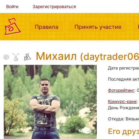
Войти
Зарегистрироваться
(current)
(curre
Правила
Принять участие
Михаил
(daytrader06
Дата регистра
Последняя ак
Фоторейтинг
: 
Конкурс-ранк
:
День Рождения
Откуда: Вязьм
Его дру