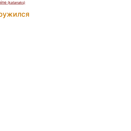
hine
(katanaks)
дружился