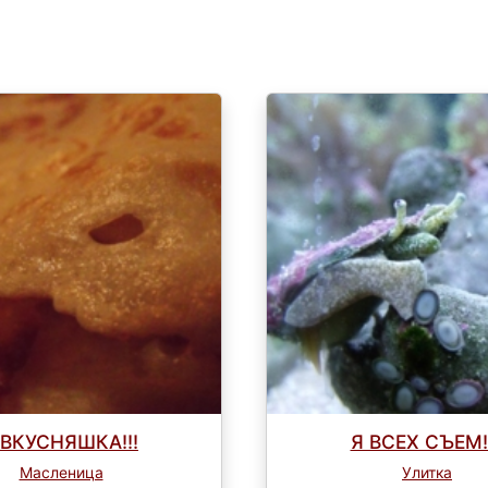
!!ВКУСНЯШКА!!!
Я ВСЕХ СЪЕМ!!
Масленица
Улитка