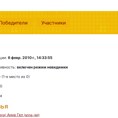
nt)
(current)
(current)
Победители
Участники
ции:
6 февр. 2010 г., 14:33:55
тивность:
включен режим невидимки
0 (1-e место из 0)
 0
ва
зья
Анна Гел
ena)
(anna-gel)