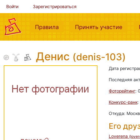
Войти
Зарегистрироваться
(current)
(curre
Правила
Принять участие
Денис
(denis-103)
Дата регистра
Последняя ак
Фоторейтинг
: 
Конкурс-ранк
:
Откуда: Моск
Его дру
Loverena
(lover