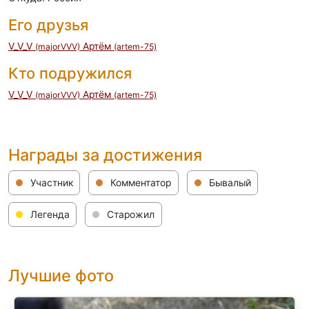
Его друзья
V_V_V
Артём
(majorVVV)
(artem-75)
Кто подружился
V_V_V
Артём
(majorVVV)
(artem-75)
Награды за достижения
Участник
Комментатор
Бывалый
Легенда
Старожил
Лучшие фото