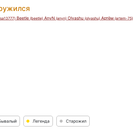
дружился
Beetle
AnyN
Olyashu
Артём
lisa13777)
(beetle)
(anyn)
(olyashu)
(artem-75)
Бывалый
Легенда
Старожил