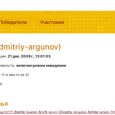
nt)
(current)
(current)
Победители
Участники
dmitriy-argunov)
ции:
21 дек. 2009 г., 13:01:03
тивность:
включен режим невидимки
0 (1-e место из 0)
 0
зья
Beetle
AnyN
Olyashu
Артём
lisa13777)
(beetle)
(anyn)
(olyashu)
(artem-75)