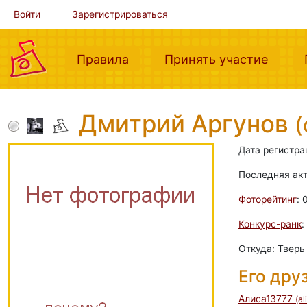
Войти
Зарегистрироваться
(current)
(curre
Правила
Принять участие
Дмитрий Аргунов
(
Дата регистра
Последняя ак
Фоторейтинг
: 
Конкурс-ранк
:
Откуда: Тверь
Его дру
Алиса13777
(a