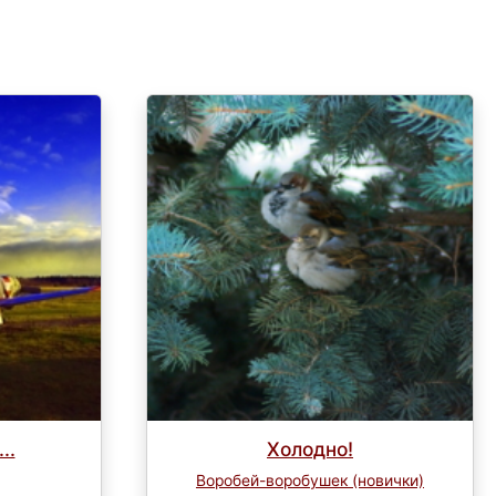
..
Холодно!
Воробей-воробушек (новички)