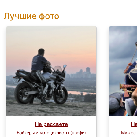
Лучшие фото
На рассвете
Н
Байкеры и мотоциклисты (профи)
Мужест