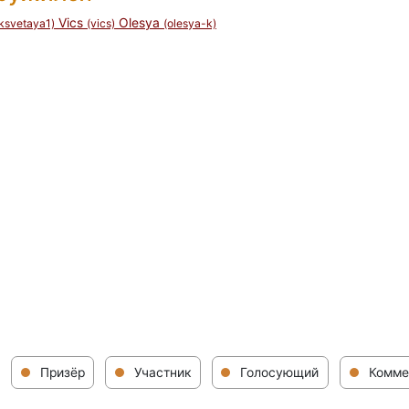
Vics
Olesya
iksvetaya1)
(vics)
(olesya-k)
Призёр
Участник
Голосующий
Комме