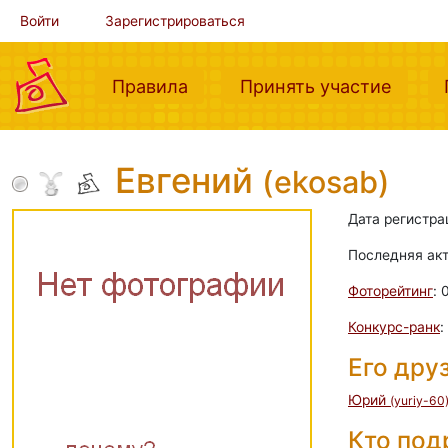
Войти
Зарегистрироваться
(current)
(curre
Правила
Принять участие
Евгений
(ekosab)
Дата регистра
Последняя ак
Фоторейтинг
: 
Конкурс-ранк
:
Его дру
Юрий
(yuriy-60
Кто по