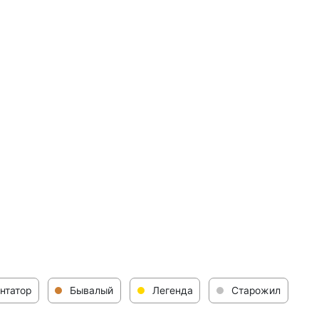
нтатор
Бывалый
Легенда
Старожил