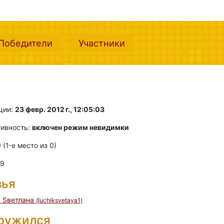
nt)
(current)
(current)
Победители
Участники
ции:
23 февр. 2012 г., 12:05:03
тивность:
включен режим невидимки
0 (1-e место из 0)
 9
зья
Sветлана
)
(luchiksvetaya1)
дружился