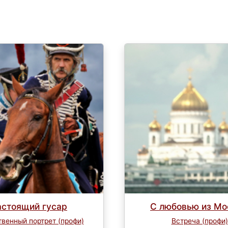
астоящий гусар
С любовью из М
венный портрет (профи)
Встреча (профи)