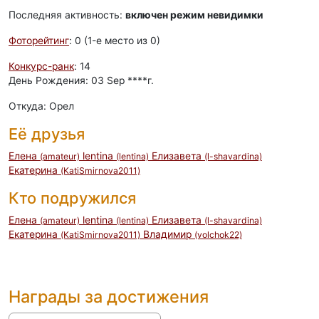
Последняя активность:
включен режим невидимки
Фоторейтинг
: 0 (1-e место из 0)
Конкурс-ранк
: 14
День Рождения: 03 Sep ****г.
Откуда: Орел
Её друзья
Елена
lentina
Елизавета
(amateur)
(lentina)
(l-shavardina)
Eкатерина
(KatiSmirnova2011)
Кто подружился
Елена
lentina
Елизавета
(amateur)
(lentina)
(l-shavardina)
Eкатерина
Владимир
(KatiSmirnova2011)
(volchok22)
Награды за достижения