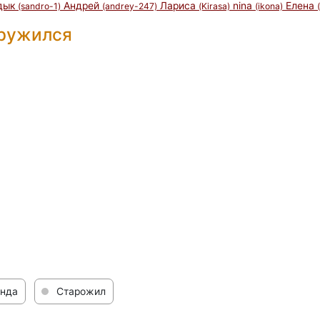
дык
Андрей
Лариса
nina
Елена
(sandro-1)
(andrey-247)
(Kirasa)
(ikona)
дружился
нда
Старожил