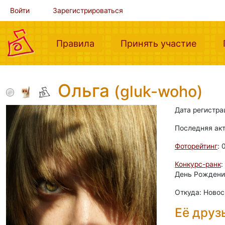
Войти
Зарегистрироваться
(current)
(curre
Правила
Принять участие
Ольга
(gluk-woho)
Дата регистра
Последняя ак
Фоторейтинг
: 
Конкурс-ранк
:
День Рождения
Откуда: Новос
Её друз