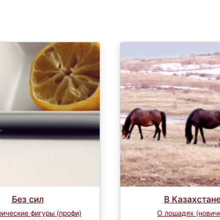
Без сил
В Казахстан
ические фигуры (профи)
О лошадях (нович