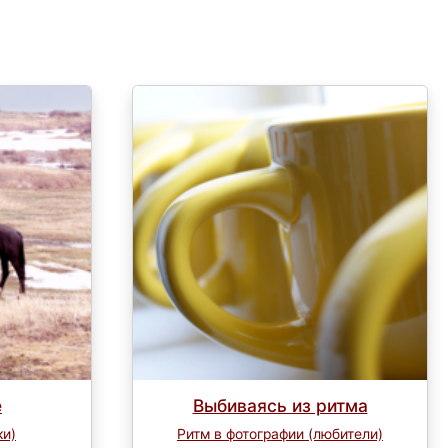
е
Выбиваясь из ритма
ки)
Ритм в фотографии (любители)