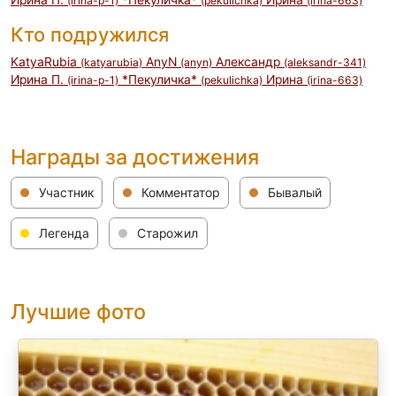
Ирина П.
*Пекуличка*
Ирина
(irina-p-1)
(pekulichka)
(irina-663)
Кто подружился
KatyaRubia
AnyN
Александр
(katyarubia)
(anyn)
(aleksandr-341)
Ирина П.
*Пекуличка*
Ирина
(irina-p-1)
(pekulichka)
(irina-663)
Награды за достижения
Участник
Комментатор
Бывалый
Легенда
Старожил
Лучшие фото