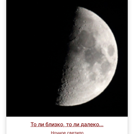
То ли близко, то ли далеко...
Ночное светило