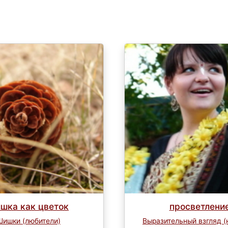
шка как цветок
просветлени
Шишки (любители)
Выразительный взгляд (