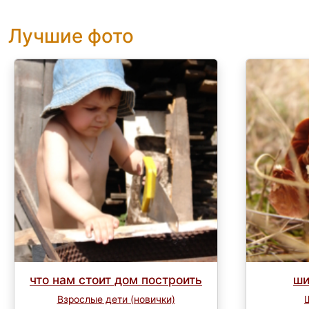
Лучшие фото
что нам стоит дом построить
ши
Взрослые дети (новички)