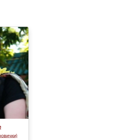
е
новички)