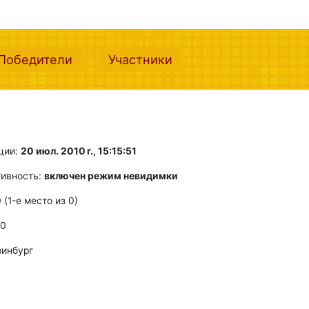
nt)
(current)
(current)
Победители
Участники
ции:
20 июл. 2010 г., 15:15:51
тивность:
включен режим невидимки
0 (1-e место из 0)
 0
ринбург