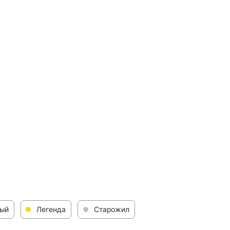
ый
Легенда
Старожил