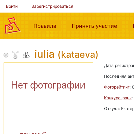
Войти
Зарегистрироваться
(current)
(curre
Правила
Принять участие
iulia
(kataeva)
Дата регистра
Последняя ак
Фоторейтинг
: 
Конкурс-ранк
:
Откуда: Екате