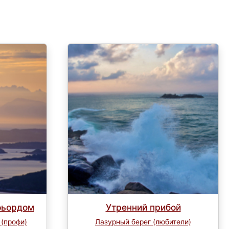
фьордом
Утренний прибой
 (профи)
Лазурный берег (любители)