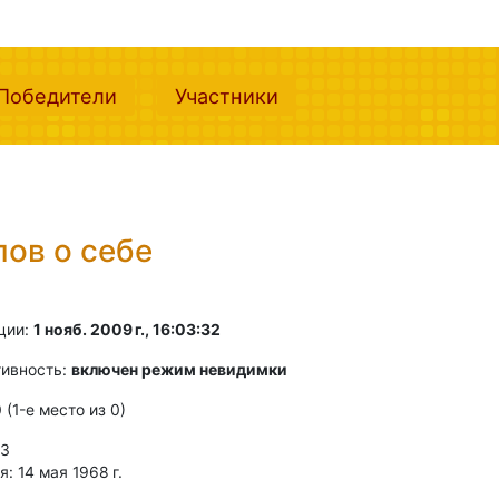
nt)
(current)
(current)
Победители
Участники
лов о себе
ции:
1 нояб. 2009 г., 16:03:32
тивность:
включен режим невидимки
0 (1-e место из 0)
 3
: 14 мая 1968 г.