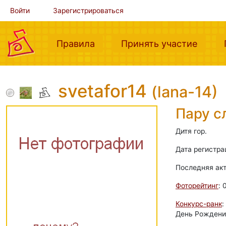
Войти
Зарегистрироваться
(current)
(curre
Правила
Принять участие
svetafor14
(lana-14)
Пару с
Дитя гор.
Дата регистра
Последняя ак
Фоторейтинг
: 
Конкурс-ранк
:
День Рождения