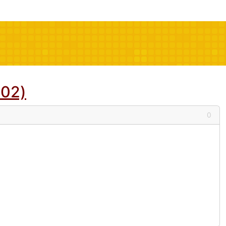
902)
0