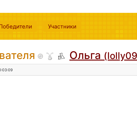
nt)
(current)
(current)
Победители
Участники
ователя
Ольга
(lolly0
20:03:09