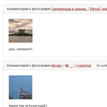
Комментарий к фотографии
Затерянный в океане.
/
ElenaS (el
даа, шикарно!)
Комментарий к фотографии
Вечер
/
(✿´‿`) (yamrina)
24 нояб
замок как игрушечный:)