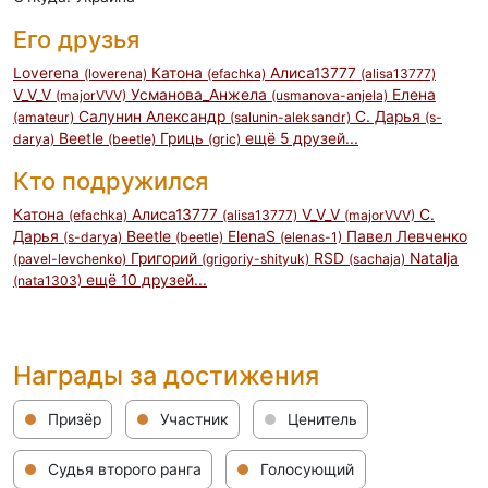
Его друзья
Loverena
Катона
Алиса13777
(loverena)
(efachka)
(alisa13777)
V_V_V
Усманова_Анжела
Елена
(majorVVV)
(usmanova-anjela)
Салунин Александр
С. Дарья
(amateur)
(salunin-aleksandr)
(s-
Beetle
Гриць
ещё 5 друзей...
darya)
(beetle)
(gric)
Кто подружился
Катона
Алиса13777
V_V_V
С.
(efachka)
(alisa13777)
(majorVVV)
Дарья
Beetle
ElenaS
Павел Левченко
(s-darya)
(beetle)
(elenas-1)
Григорий
RSD
Natalja
(pavel-levchenko)
(grigoriy-shityuk)
(sachaja)
ещё 10 друзей...
(nata1303)
Награды за достижения
Призёр
Участник
Ценитель
Судья второго ранга
Голосующий