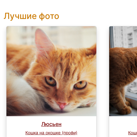
Лучшие фото
Люсьен
Кошка на окошке (профи)
Кош