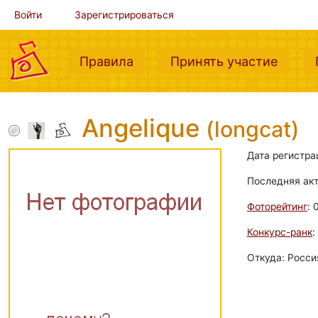
Войти
Зарегистрироваться
(current)
(curre
Правила
Принять участие
Angelique
(longcat)
Дата регистра
Последняя ак
Фоторейтинг
: 
Конкурс-ранк
:
Откуда: Росси