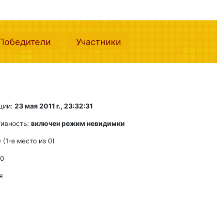
nt)
(current)
(current)
Победители
Участники
ции:
23 мая 2011 г., 23:32:31
тивность:
включен режим невидимки
0 (1-e место из 0)
 0
я