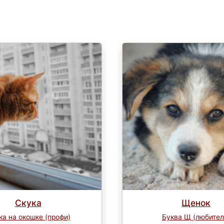
Скука
Щенок
ка на окошке (профи)
Буква Щ (любител