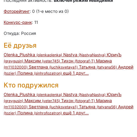
Последняя активность:
включен режим невидимки
Фоторейтинг
: 0 (1-e место из 0)
Конкурс-ранк
: 11
Откуда: Россия
Её друзья
Olenka_Plushka
Nastya
ЮричЪ
(olenkaolenka)
(NastyaNastya)
Максим
Тихон
Марина
(greygusin)
(veter745)
(fotograf-T)
Sветлана
Татьяна
Андрей
(m11032000)
(luchiksvetaya1)
(tatyana56)
Полина
ещё 1 друг...
(tozier)
(sinhrofozatron)
Кто подружился
Olenka_Plushka
Nastya
ЮричЪ
(olenkaolenka)
(NastyaNastya)
Максим
Тихон
Марина
(greygusin)
(veter745)
(fotograf-T)
Sветлана
Татьяна
Андрей
(m11032000)
(luchiksvetaya1)
(tatyana56)
Полина
ещё 1 друг...
(tozier)
(sinhrofozatron)