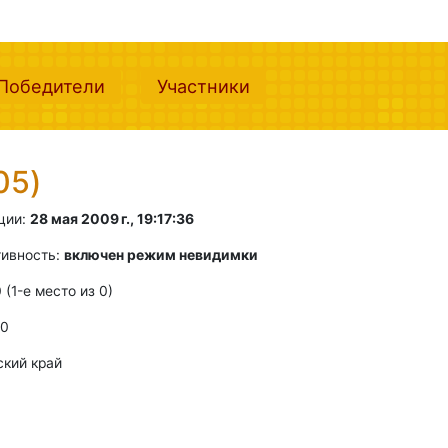
nt)
(current)
(current)
Победители
Участники
05)
ции:
28 мая 2009 г., 19:17:36
тивность:
включен режим невидимки
0 (1-e место из 0)
 0
ский край