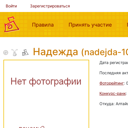
Войти
Зарегистрироваться
(current)
(curre
Правила
Принять участие
Надежда
(nadejda-1
Дата регистра
Последняя ак
Фоторейтинг
: 
Конкурс-ранк
:
Откуда: Алтай