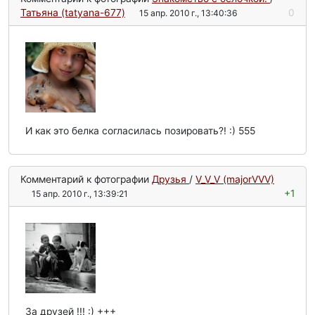
Татьяна (tatyana-677)
0
15 апр. 2010 г., 13:40:36
И как это белка согласилась позировать?! :) 555
Комментарий к фотографии
Друзья
/
V_V_V (majorVVV)
+1
15 апр. 2010 г., 13:39:21
За друзей !!! :) +++