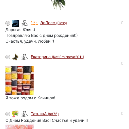
0
ЭлЛесс
(Eless)
Дорогая Юля!:)
Поздравляю Вас с днём рождения!:)
Счастья, удачи, любви!:)
Eкатерина
(KatiSmirnova2011)
0
Я тоже родом с Клинцов!
0
ТатьянА
(tat76)
С Днем Рождения Вас! Счастья и удачи!!!