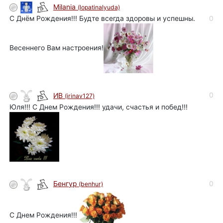
Milania
(lopatinalyuda)
С Днём Рождения!!! Будте всегда здоровы и успешны.
0
Весеннего Вам настроения!
0
ИВ
(irinav127)
Юля!!! С Днем Рождения!!! удачи, счастья и побед!!!
0
Бенгур
(benhur)
С Днем Рождения!!!