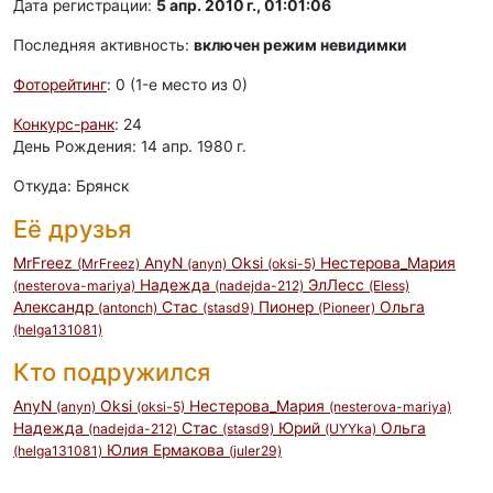
Дата регистрации:
5 апр. 2010 г., 01:01:06
Последняя активность:
включен режим невидимки
Фоторейтинг
: 0 (1-e место из 0)
Конкурс-ранк
: 24
День Рождения: 14 апр. 1980 г.
Откуда: Брянск
Её друзья
MrFreez
AnyN
Oksi
Нестерова_Мария
(MrFreez)
(anyn)
(oksi-5)
Надежда
ЭлЛесс
(nesterova-mariya)
(nadejda-212)
(Eless)
Александр
Стас
Пионер
Ольга
(antonch)
(stasd9)
(Pioneer)
(helga131081)
Кто подружился
AnyN
Oksi
Нестерова_Мария
(anyn)
(oksi-5)
(nesterova-mariya)
Надежда
Стас
Юрий
Ольга
(nadejda-212)
(stasd9)
(UYYka)
Юлия Ермакова
(helga131081)
(juler29)