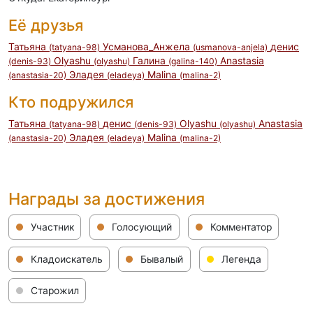
Её друзья
Татьяна
Усманова_Анжела
денис
(tatyana-98)
(usmanova-anjela)
Olyashu
Галина
Anastasia
(denis-93)
(olyashu)
(galina-140)
Эладея
Malina
(anastasia-20)
(eladeya)
(malina-2)
Кто подружился
Татьяна
денис
Olyashu
Anastasia
(tatyana-98)
(denis-93)
(olyashu)
Эладея
Malina
(anastasia-20)
(eladeya)
(malina-2)
Награды за достижения
Участник
Голосующий
Комментатор
Кладоискатель
Бывалый
Легенда
Старожил