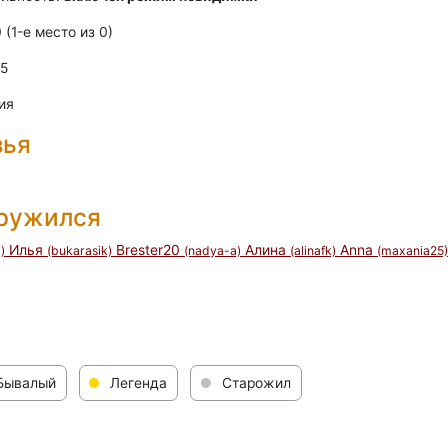
0 (1-e место из 0)
 5
ия
зья
дружился
Илья
Brester20
Алина
Anna
a)
(bukarasik)
(nadya-a)
(alinafk)
(maxania25)
Бывалый
Легенда
Старожил