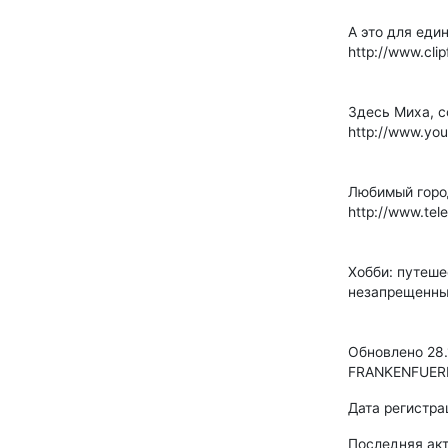
А это для еди
http://www.cli
Здесь Миха, с
http://www.y
Любимый город
http://www.tele
Хобби: путешес
незапрещенных
Обновлено 28.
FRANKENFUERI
Дата регистра
Последняя ак