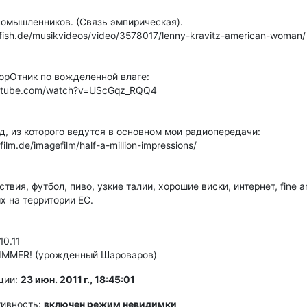
номышленников. (Связь эмпирическая).
pfish.de/musikvideos/video/3578017/lenny-kravitz-american-woman/
орОтник по вожделенной влаге:
outube.com/watch?v=UScGqz_RQQ4
, из которого ведутся в основном мои радиопередачи:
film.de/imagefilm/half-a-million-impressions/
твия, футбол, пиво, узкие талии, хорошие виски, интернет, fine a
 на территории ЕС.
10.11
MMER! (урожденный Шароваров)
ции:
23 июн. 2011 г., 18:45:01
тивность:
включен режим невидимки