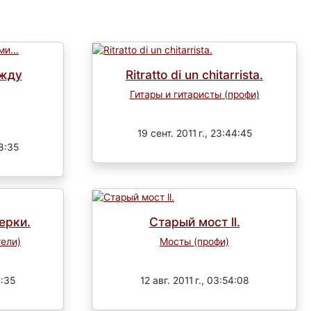
ежду
Ritratto di un chitarrista.
Гитары и гитаристы (профи)
Завершен
19 сент. 2011 г., 23:44:45
58:35
ерки.
Старый мост ll.
тели)
Мосты (профи)
Завершен
0:35
12 авг. 2011 г., 03:54:08