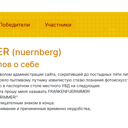
nt)
(current)
(current)
Победители
Участники
ER
(nuernberg)
лов о себе
зволом администрации сайта, сократившей до постыдных пяти ли
ряло пытливому путнику извилистую стезю познания фотоискусс
 в паспортном столе местного УВД на следующее:
нта прошу меня называть FRANKENFUERIMMER!
RIMMER!"
лицателным знаком в конце.
нимание и причиненные временно неудобства,