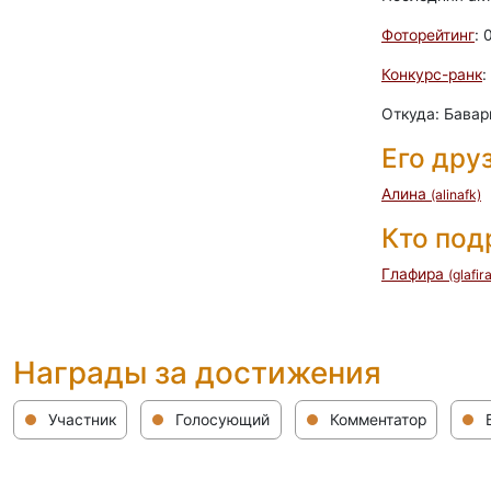
Фоторейтинг
: 
Конкурс-ранк
:
Откуда: Бавар
Его дру
Алина
(alinafk)
Кто по
Глафира
(glafir
Награды за достижения
Участник
Голосующий
Комментатор