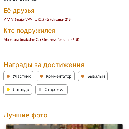
Её друзья
V_V_V
Оксана
(majorVVV)
(oksana-215)
Кто подружился
Максим
Оксана
(maksim-74)
(oksana-215)
Награды за достижения
Участник
Комментатор
Бывалый
Легенда
Старожил
Лучшие фото