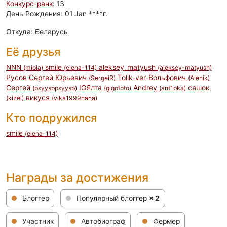
Конкурс-ранк
: 13
День Рождения: 01 Jan ****г.
Откуда: Беларусь
Её друзья
NNN
smile
aleksey_matyush
(miola)
(elena-114)
(aleksey-matyush)
Русов Сергей Юрьевич
Tolik-ver-Вольфович
(SergeiR)
(Alenik)
Сергей
IGЯлта
Andrey
сашок
(psyysppsyysp)
(gigofoto)
(ant1pka)
викуся
(kizel)
(vika1999nana)
Кто подружился
smile
(elena-114)
Награды за достижения
Блоггер
Популярный блоггер
× 2
Участник
Автобиограф
Фермер